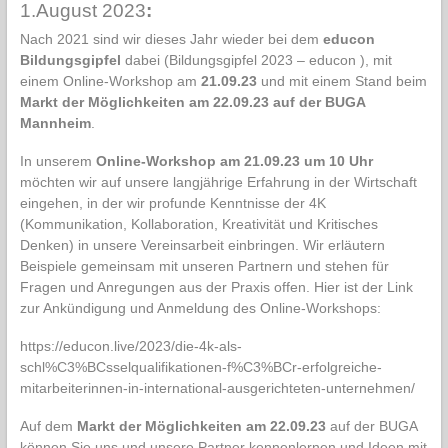
1.August 2023
:
Nach 2021 sind wir dieses Jahr wieder bei dem
educon
Bildungsgipfel
dabei (
Bildungsgipfel 2023 – educon
), mit
einem Online-Workshop am
21.09.23
und mit einem Stand beim
Markt der Möglichkeiten am 22.09.23 auf der BUGA
Mannheim
.
In unserem
Online-Workshop am 21.09.23 um 10 Uhr
möchten wir auf unsere langjährige Erfahrung in der Wirtschaft
eingehen, in der wir profunde Kenntnisse der 4K
(Kommunikation, Kollaboration, Kreativität und Kritisches
Denken) in unsere Vereinsarbeit einbringen. Wir erläutern
Beispiele gemeinsam mit unseren Partnern und stehen für
Fragen und Anregungen aus der Praxis offen. Hier ist der Link
zur Ankündigung und Anmeldung des Online-Workshops:
https://educon.live/2023/die-4k-als-
schl%C3%BCsselqualifikationen-f%C3%BCr-erfolgreiche-
mitarbeiterinnen-in-international-ausgerichteten-unternehmen/
Auf dem
Markt der Möglichkeiten am 22.09.23
auf der BUGA
können Sie uns und unsere Partner kennenlernen und Ideen mit