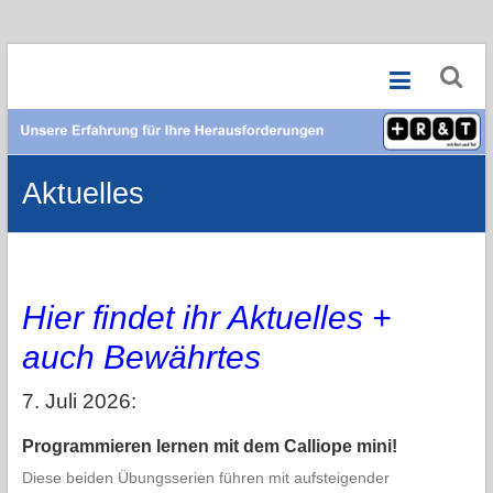
Zum
Mit
Inhalt
springen
Rat
und
Aktuelles
Tat
Wir
engagieren
uns
sozial
Hier findet ihr Aktuelles +
auch Bewährtes
7. Juli 2026:
Programmieren lernen mit dem Calliope mini!
Diese beiden Übungsserien führen mit aufsteigender