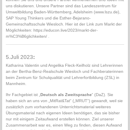
uns diskutieren. Unsere Partner sind das Landeszentrum für
Umweltbildung Baden-Württemberg, Adelsheim (
www.lszu.de
),
SAP Young Thinkers und die Esther-Bejarano-
Gemeinschaftsschule Wiesloch. Hier ist der Link zum Markt der
Möglichkeiten:
https://educon.live/2023/markt-der-
m%C3%B6glichkeiten/
.
5.Juli 2023
:
Katharina Valentin und Angelika Fleck-Keilholz sind Lehrerinnen
an der Bertha-Benz-Realschule Wiesloch und Fachberaterinnen
beim Zentrum für Schulqualität und Lehrerfortbildung (ZSL) in
Mannheim.
Ihr Fachgebiet ist „
Deutsch als Zweitsprache
“ (DaZ). Sie
haben sich an uns von „MitRat&Tat“ („MRUT“) gewandt, weil sie
zusätzlich zum vorhandenen Unterrichtsmaterial weiteres
Übungsmaterial nach eigenen Ideen benötigen, das sie bisher
nur mit einigem Zeitaufwand erstellen können. Ziel unserer
Zusammenarbeit war es, einen Weg zu finden, diesen Aufwand